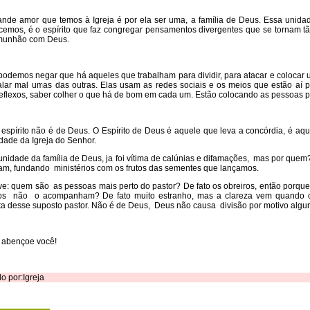
de amor que temos à Igreja é por ela ser uma, a família de Deus. Essa unidad
emos, é o espírito que faz congregar pensamentos divergentes que se tornam t
munhão com Deus.
demos negar que há aqueles que trabalham para dividir, para atacar e colocar u
alar mal umas das outras. Elas usam as redes sociais e os meios que estão aí
eflexos, saber colher o que há de bom em cada um. Estão colocando as pessoas par
spírito não é de Deus. O Espírito de Deus é aquele que leva a concórdia, é aq
dade da Igreja do Senhor.
nidade da família de Deus, ja foi vítima de calúnias e difamações, mas por que
ram, fundando ministérios com os frutos das sementes que lançamos.
e: quem são as pessoas mais perto do pastor? De fato os obreiros, então porqu
ros não o acompanham? De fato muito estranho, mas a clareza vem quando 
a desse suposto pastor. Não é de Deus, Deus não causa divisão por motivo algu
abençoe você!
o por:Igreja