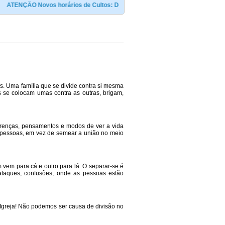
TENÇÃO Novos horários de Cultos: Domingo ás 09:00 e às 19:00h / Terça e sext
s. Uma família que se divide contra si mesma
as se colocam umas contra as outras, brigam,
erenças, pensamentos e modos de ver a vida
s pessoas, em vez de semear a união no meio
vem para cá e outro para lá. O separar-se é
, ataques, confusões, onde as pessoas estão
 Igreja! Não podemos ser causa de divisão no