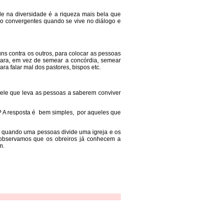
e na diversidade é a riqueza mais bela que
ão convergentes quando se vive no diálogo e
ns contra os outros, para colocar as pessoas
 para, em vez de semear a concórdia, semear
a falar mal dos pastores, bispos etc.
uele que leva as pessoas a saberem conviver
m? A resposta é bem simples, por aqueles que
e quando uma pessoas divide uma igreja e os
observamos que os obreiros já conhecem a
m.