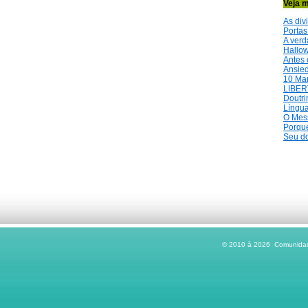
Veja m
As div
Portas
A verd
Hallow
Antes 
Ansied
10 Ma
LIBER
Doutri
Língua
O Mess
Porque
Seu do
© 2010 à 2026 Comunidade 