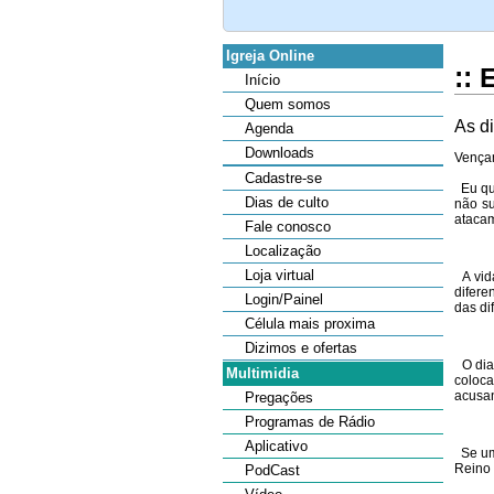
Igreja Online
:: 
Início
Quem somos
As d
Agenda
Downloads
Vençam
Cadastre-se
Eu que
Dias de culto
não su
ataca
Fale conosco
Localização
Loja virtual
A vida
difere
Login/Painel
das di
Célula mais proxima
Dizimos e ofertas
O diab
Multimidia
coloca
acusan
Pregações
Programas de Rádio
Aplicativo
Se uma
Reino
PodCast