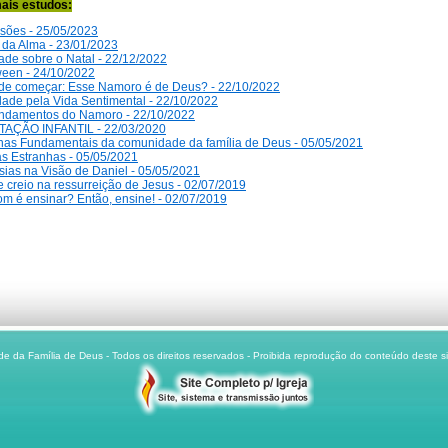
ais estudos:
isões - 25/05/2023
 da Alma - 23/01/2023
ade sobre o Natal - 22/12/2022
een - 24/10/2022
de começar: Esse Namoro é de Deus? - 22/10/2022
ade pela Vida Sentimental - 22/10/2022
ndamentos do Namoro - 22/10/2022
TAÇÃO INFANTIL - 22/03/2020
nas Fundamentais da comunidade da família de Deus - 05/05/2021
s Estranhas - 05/05/2021
ias na Visão de Daniel - 05/05/2021
 creio na ressurreição de Jesus - 02/07/2019
m é ensinar? Então, ensine! - 02/07/2019
da Família de Deus - Todos os direitos reservados - Proibida reprodução do conteúdo deste si