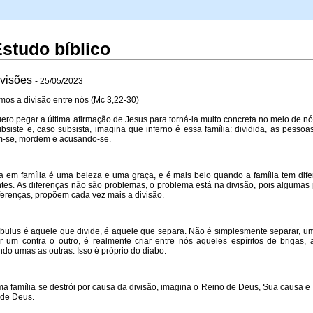
A
Estudo bíblico
ivisões
- 25/05/2023
os a divisão entre nós (Mc 3,22-30)
ro pegar a última afirmação de Jesus para torná-la muito concreta no meio de nó
bsiste e, caso subsista, imagina que inferno é essa família: dividida, as pesso
m-se, mordem e acusando-se.
 em família é uma beleza e uma graça, e é mais belo quando a família tem dif
ntes. As diferenças não são problemas, o problema está na divisão, pois alguma
ferenças, propõem cada vez mais a divisão.
ulus é aquele que divide, é aquele que separa. Não é simplesmente separar, um 
r um contra o outro, é realmente criar entre nós aqueles espíritos de brigas
do umas as outras. Isso é próprio do diabo.
 família se destrói por causa da divisão, imagina o Reino de Deus, Sua causa e
 de Deus.