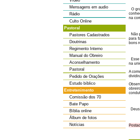
Vídeo
Mensagens em audio
O gran
conhec
Rádio
na co
Culto Online
Pastoral
Não po
Pastores Cadastrados
para f
Doutrinas
bons r
Regimento Interno
Manual do Obreiro
Esse e
Aconselhamento
na uni
Pastoral
A comu
dividi
Pedido de Orações
Estudo bíblico
Observ
obrei
Entretenimento
condut
Comissão dos 70
Bate Papo
Deus 
Bíblia online
Álbum de fotos
Notícias
Postad