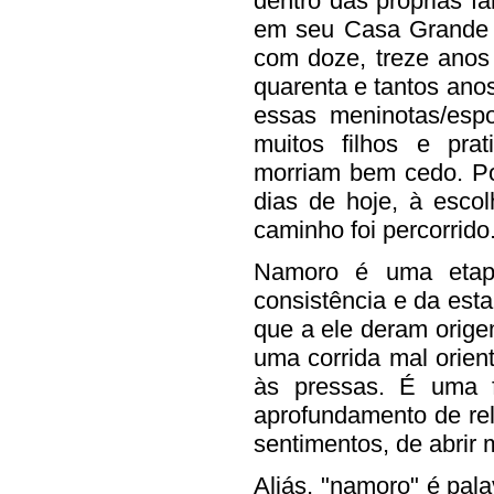
dentro das próprias fa
em seu Casa Grande 
com doze, treze anos
quarenta e tantos ano
essas meninotas/es
muitos filhos e pra
morriam bem cedo. Po
dias de hoje, à esco
caminho foi percorrido
Namoro é uma etapa
consistência e da est
que a ele deram orige
uma corrida mal orie
às pressas. É uma f
aprofundamento de re
sentimentos, de abrir 
Aliás, "namoro" é pal