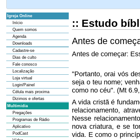
Igreja Online
:: Estudo bíb
Início
Quem somos
Agenda
Antes de começ
Downloads
Cadastre-se
Antes de começar: Es
Dias de culto
Fale conosco
Localização
"Portanto, orai vós d
Loja virtual
seja o teu nome; venha
Login/Painel
como no céu". (Mt 6.9
Célula mais proxima
Dizimos e ofertas
A vida cristã é funda
Multimidia
relacionamento, atra
Pregações
Nesse relacionamento
Programas de Rádio
nova criatura, e se t
Aplicativo
vida. E como o princí
PodCast