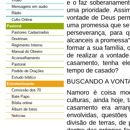
Vídeo
e o faz soberanament
Mensagens em audio
uma prioridade. Assim
Rádio
vontade de Deus perm
Culto Online
uma promessa que se 
Pastoral
perseverança, para q
Pastores Cadastrados
alcanceis a promessa".
Doutrinas
Regimento Interno
formar a sua família,
Manual do Obreiro
de realizar a vontad
Aconselhamento
casamento, tenha el
Pastoral
tempo de casado?
Pedido de Orações
Estudo bíblico
BUSCANDO A VONTA
Entretenimento
Comissão dos 70
Namoro é coisa mo
Bate Papo
culturas, ainda hoje
Bíblia online
casamento era arranj
Álbum de fotos
envolvidas, questões
Notícias
divisão de terras, de