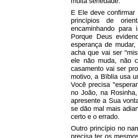
muita seriedade.
E Ele deve confirmar
princípios de ori
encaminhando para i
Porque Deus eviden
esperança de mudar,
acha que vai ser "mis
ele não muda, não c
casamento vai ser pr
motivo, a Bïblia usa 
Você precisa "esperar
no João, na Rosinha,
apresente a Sua vont
se dão mal mais adia
certo e o errado.
Outro princípio no na
precisa ter os mesmos