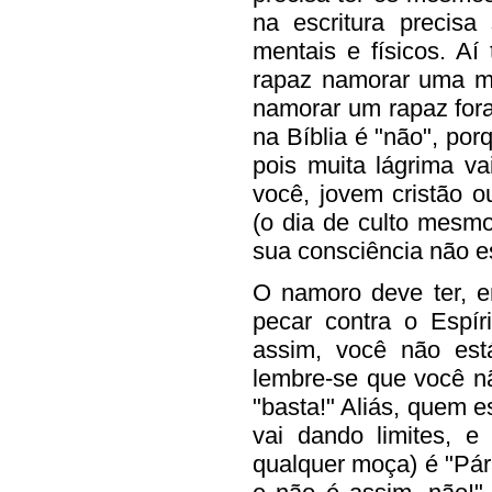
na escritura precisa
mentais e físicos. A
rapaz namorar uma mo
namorar um rapaz fora
na Bíblia é "não", por
pois muita lágrima v
você, jovem cristão ou
(o dia de culto mesmo)
sua consciência não e
O namoro deve ter, en
pecar contra o Espí
assim, você não es
lembre-se que você nã
"basta!" Aliás, quem 
vai dando limites, e
qualquer moça) é "Pára