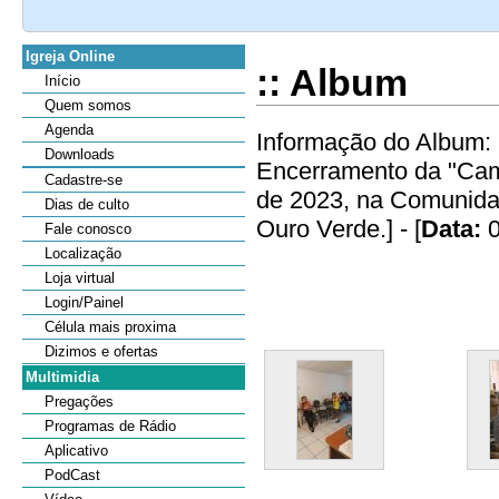
Igreja Online
:: Album
Início
Quem somos
Agenda
Informação do Album: 
Downloads
Encerramento da "Camp
Cadastre-se
de 2023, na Comunidad
Dias de culto
Ouro Verde.] - [
Data:
0
Fale conosco
Localização
Loja virtual
Login/Painel
Célula mais proxima
Dizimos e ofertas
Multimidia
Pregações
Programas de Rádio
Aplicativo
PodCast