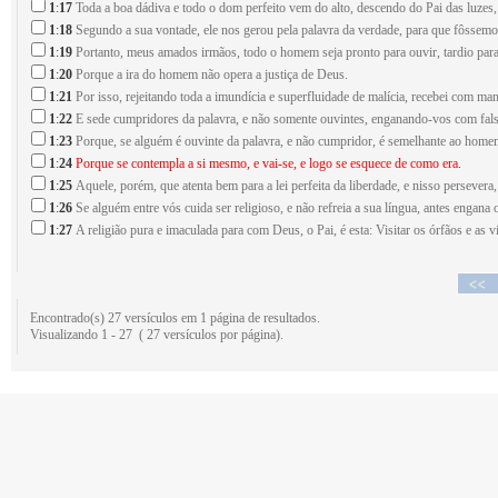
1
:
17
Toda a boa dádiva e todo o dom perfeito vem do alto, descendo do Pai das luz
1
:
18
Segundo a sua vontade, ele nos gerou pela palavra da verdade, para que fôssemos
1
:
19
Portanto, meus amados irmãos, todo o homem seja pronto para ouvir, tardio para fa
1
:
20
Porque a ira do homem não opera a justiça de Deus.
1
:
21
Por isso, rejeitando toda a imundícia e superfluidade de malícia, recebei com ma
1
:
22
E sede cumpridores da palavra, e não somente ouvintes, enganando-vos com fals
1
:
23
Porque, se alguém é ouvinte da palavra, e não cumpridor, é semelhante ao homem
1
:
24
Porque se contempla a si mesmo, e vai-se, e logo se esquece de como era.
1
:
25
Aquele, porém, que atenta bem para a lei perfeita da liberdade, e nisso persevera
1
:
26
Se alguém entre vós cuida ser religioso, e não refreia a sua língua, antes engana o
1
:
27
A religião pura e imaculada para com Deus, o Pai, é esta: Visitar os órfãos e as 
Encontrado(s) 27 versículos em 1 página de resultados.
Visualizando 1 - 27 ( 27 versículos por página).