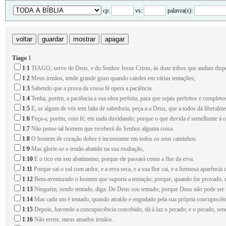
cp:
vs:
palavra(s):
Tiago
1
1
:
1
TIAGO, servo de Deus, e do Senhor Jesus Cristo, às doze tribos que andam dispe
1
:
2
Meus irmãos, tende grande gozo quando cairdes em várias tentações;
1
:
3
Sabendo que a prova da vossa fé opera a paciência.
1
:
4
Tenha, porém, a paciência a sua obra perfeita, para que sejais perfeitos e completo
1
:
5
E, se algum de vós tem falta de sabedoria, peça-a a Deus, que a todos dá liberalmen
1
:
6
Peça-a, porém, com fé, em nada duvidando; porque o que duvida é semelhante à ond
1
:
7
Não pense tal homem que receberá do Senhor alguma coisa.
1
:
8
O homem de coração dobre é inconstante em todos os seus caminhos.
1
:
9
Mas glorie-se o irmão abatido na sua exaltação,
1
:
10
E o rico em seu abatimento; porque ele passará como a flor da erva.
1
:
11
Porque sai o sol com ardor, e a erva seca, e a sua flor cai, e a formosa aparênc
1
:
12
Bem-aventurado o homem que suporta a tentação; porque, quando for provado, re
1
:
13
Ninguém, sendo tentado, diga: De Deus sou tentado; porque Deus não pode ser t
1
:
14
Mas cada um é tentado, quando atraído e engodado pela sua própria concupiscên
1
:
15
Depois, havendo a concupiscência concebido, dá à luz o pecado; e o pecado, se
1
:
16
Não erreis, meus amados irmãos.