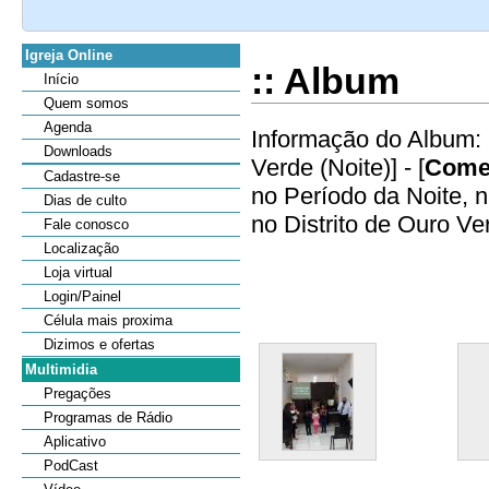
Igreja Online
:: Album
Início
Quem somos
Agenda
Informação do Album: 
Downloads
Verde (Noite)] - [
Comet
Cadastre-se
no Período da Noite,
Dias de culto
no Distrito de Ouro Ver
Fale conosco
Localização
Loja virtual
Login/Painel
Célula mais proxima
Dizimos e ofertas
Multimidia
Pregações
Programas de Rádio
Aplicativo
PodCast