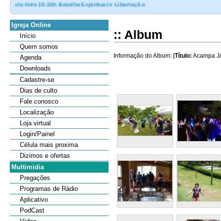
ira19:30h Batalha Espiritual e Libertação
Igreja Online
:: Album
Início
Quem somos
Informação do Album: [
Título:
Acampa Jo
Agenda
Downloads
Cadastre-se
Dias de culto
Fale conosco
Localização
Loja virtual
Login/Painel
Célula mais proxima
Dizimos e ofertas
Multimidia
Pregações
Programas de Rádio
Aplicativo
PodCast