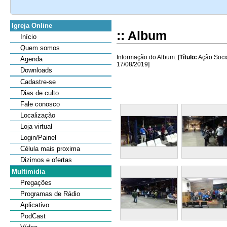
Igreja Online
:: Album
Início
Quem somos
Informação do Album: [
Título:
Ação Socia
Agenda
17/08/2019]
Downloads
Cadastre-se
Dias de culto
Fale conosco
Localização
Loja virtual
Login/Painel
Célula mais proxima
Dizimos e ofertas
Multimidia
Pregações
Programas de Rádio
Aplicativo
PodCast