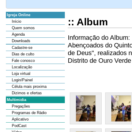
Igreja Online
:: Album
Início
Quem somos
Agenda
Informação do Album: 
Downloads
Abençoados do Quinto
Cadastre-se
de Deus", realizados 
Dias de culto
Distrito de Ouro Verde 
Fale conosco
Localização
Loja virtual
Login/Painel
Célula mais proxima
Dizimos e ofertas
Multimidia
Pregações
Programas de Rádio
Aplicativo
PodCast