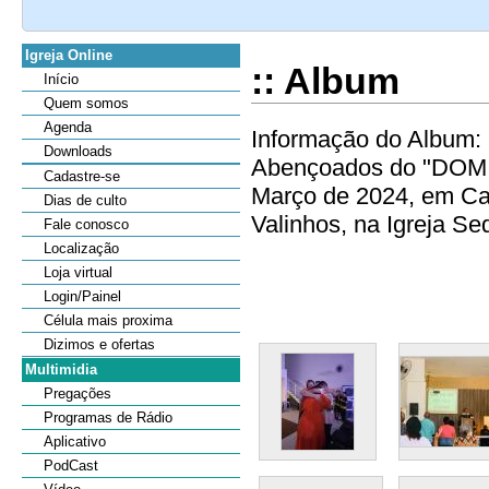
Igreja Online
:: Album
Início
Quem somos
Agenda
Informação do Album: 
Downloads
Abençoados do "DOMI
Cadastre-se
Março de 2024, em Cam
Dias de culto
Valinhos, na Igreja Sede
Fale conosco
Localização
Loja virtual
Login/Painel
Célula mais proxima
Dizimos e ofertas
Multimidia
Pregações
Programas de Rádio
Aplicativo
PodCast