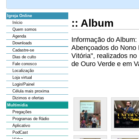
Igreja Online
:: Album
Início
Quem somos
Agenda
Informação do Album: 
Downloads
Abençoados do Nono D
Cadastre-se
Vitória", realizados n
Dias de culto
de Ouro Verde e em Val
Fale conosco
Localização
Loja virtual
Login/Painel
Célula mais proxima
Dizimos e ofertas
Multimidia
Pregações
Programas de Rádio
Aplicativo
PodCast