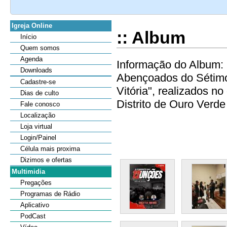
Igreja Online
:: Album
Início
Quem somos
Agenda
Informação do Album: 
Downloads
Abençoados do Sétimo
Cadastre-se
Vitória", realizados n
Dias de culto
Distrito de Ouro Verde 
Fale conosco
Localização
Loja virtual
Login/Painel
Célula mais proxima
Dizimos e ofertas
Multimidia
Pregações
Programas de Rádio
Aplicativo
PodCast