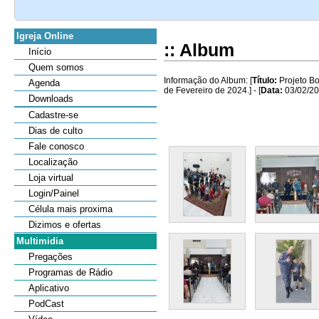
Igreja Online
:: Album
Início
Quem somos
Informação do Album: [
Título:
Projeto Bo
Agenda
de Fevereiro de 2024.] - [
Data:
03/02/20
Downloads
Cadastre-se
Dias de culto
Fale conosco
Localização
Loja virtual
Login/Painel
Célula mais proxima
Dizimos e ofertas
Multimidia
Pregações
Programas de Rádio
Aplicativo
PodCast