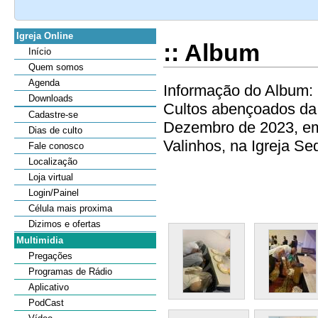
Igreja Online
:: Album
Início
Quem somos
Agenda
Informação do Album: 
Downloads
Cultos abençoados da 
Cadastre-se
Dezembro de 2023, em
Dias de culto
Valinhos, na Igreja Sede
Fale conosco
Localização
Loja virtual
Login/Painel
Célula mais proxima
Dizimos e ofertas
Multimidia
Pregações
Programas de Rádio
Aplicativo
PodCast