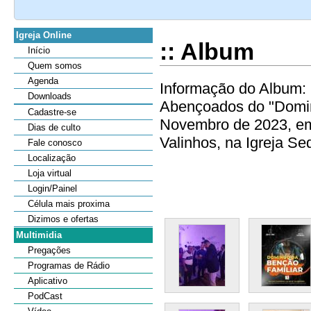
Igreja Online
:: Album
Início
Quem somos
Agenda
Informação do Album: 
Downloads
Abençoados do "Doming
Cadastre-se
Novembro de 2023, em
Dias de culto
Valinhos, na Igreja Sed
Fale conosco
Localização
Loja virtual
Login/Painel
Célula mais proxima
Dizimos e ofertas
Multimidia
Pregações
Programas de Rádio
Aplicativo
PodCast