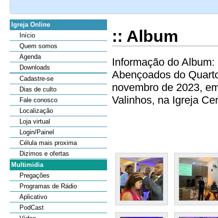
Igreja Online
:: Album
Início
Quem somos
Agenda
Informação do Album: 
Downloads
Abençoados do Quarto 
Cadastre-se
novembro de 2023, em
Dias de culto
Valinhos, na Igreja Cen
Fale conosco
Localização
Loja virtual
Login/Painel
Célula mais proxima
Dizimos e ofertas
Multimidia
Pregações
Programas de Rádio
Aplicativo
PodCast