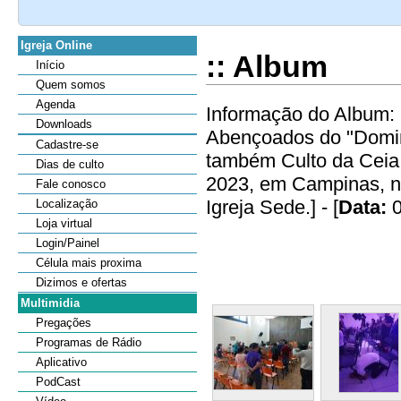
Igreja Online
:: Album
Início
Quem somos
Agenda
Informação do Album: 
Downloads
Abençoados do "Domin
Cadastre-se
também Culto da Ceia 
Dias de culto
2023, em Campinas, no
Fale conosco
Igreja Sede.] - [
Data:
0
Localização
Loja virtual
Login/Painel
Célula mais proxima
Dizimos e ofertas
Multimidia
Pregações
Programas de Rádio
Aplicativo
PodCast