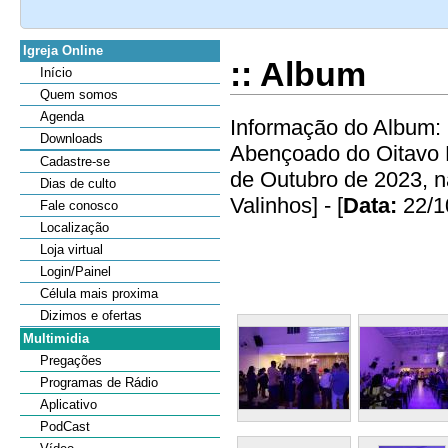
Igreja Online
:: Album
Início
Quem somos
Agenda
Informação do Album: 
Downloads
Abençoado do Oitavo Di
Cadastre-se
de Outubro de 2023, 
Dias de culto
Valinhos] - [
Data:
22/1
Fale conosco
Localização
Loja virtual
Login/Painel
Célula mais proxima
Dizimos e ofertas
Multimidia
Pregações
Programas de Rádio
Aplicativo
PodCast