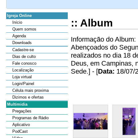
Igreja Online
:: Album
Início
Quem somos
Agenda
Informação do Album: 
Downloads
Abençoados do Segun
Cadastre-se
realizados no dia 18 
Dias de culto
Deus, em Campinas, no
Fale conosco
Sede.] - [
Data:
18/07/
Localização
Loja virtual
Login/Painel
Célula mais proxima
Dizimos e ofertas
Multimidia
Pregações
Programas de Rádio
Aplicativo
PodCast