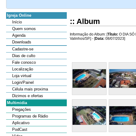
Igreja Online
:: Album
Início
Quem somos
Informação do Album: [
Título:
O DIA SÓ 
Agenda
Valinhos/SP.] - [
Data:
08/07/2023]
Downloads
Cadastre-se
Dias de culto
Fale conosco
Localização
Loja virtual
Login/Painel
Célula mais proxima
Dizimos e ofertas
Multimidia
Pregações
Programas de Rádio
Aplicativo
PodCast