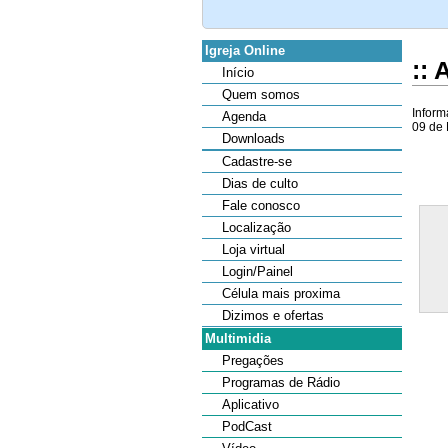
Igreja Online
::
Início
Quem somos
Inform
Agenda
09 de 
Downloads
Cadastre-se
Dias de culto
Fale conosco
Localização
Loja virtual
Login/Painel
Célula mais proxima
Dizimos e ofertas
Multimidia
Pregações
Programas de Rádio
Aplicativo
PodCast