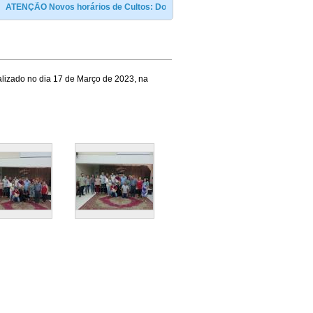
TENÇÃO Novos horários de Cultos: Domingo ás 09:00 e às 19:00h / Terça e sext
alizado no dia 17 de Março de 2023, na