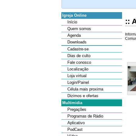
Igreja Online
::
Início
Quem somos
Inform
Agenda
Comuni
Downloads
Cadastre-se
Dias de culto
Fale conosco
Localização
Loja virtual
Login/Painel
Célula mais proxima
Dizimos e ofertas
Multimidia
Pregações
Programas de Rádio
Aplicativo
PodCast