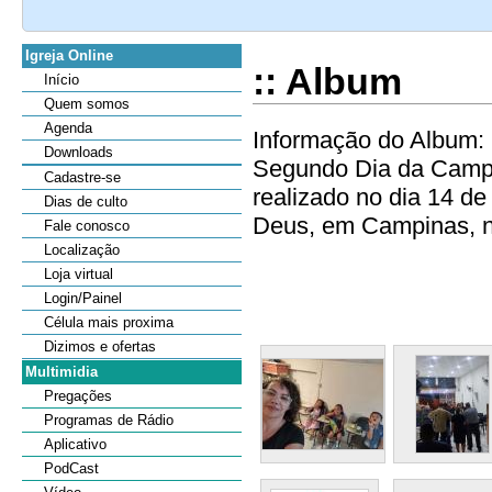
Igreja Online
:: Album
Início
Quem somos
Agenda
Informação do Album: 
Downloads
Segundo Dia da Camp
Cadastre-se
realizado no dia 14 d
Dias de culto
Deus, em Campinas, no 
Fale conosco
Localização
Loja virtual
Login/Painel
Célula mais proxima
Dizimos e ofertas
Multimidia
Pregações
Programas de Rádio
Aplicativo
PodCast