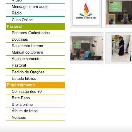
Vídeo
Mensagens em audio
Rádio
Culto Online
Pastoral
Pastores Cadastrados
Doutrinas
Regimento Interno
Manual do Obreiro
Aconselhamento
Pastoral
Pedido de Orações
Estudo bíblico
Entretenimento
Comissão dos 70
Bate Papo
Bíblia online
Álbum de fotos
Notícias