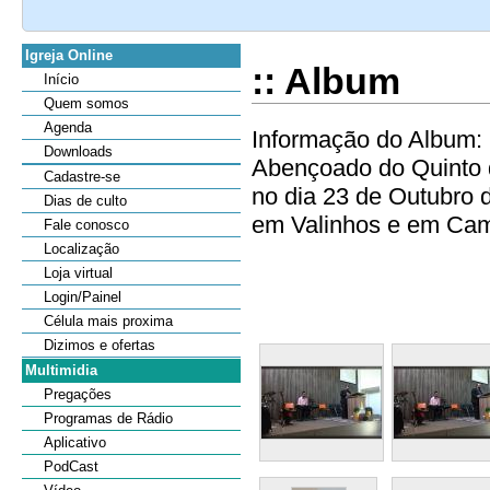
Igreja Online
:: Album
Início
Quem somos
Agenda
Informação do Album: 
Downloads
Abençoado do Quinto 
Cadastre-se
no dia 23 de Outubro 
Dias de culto
em Valinhos e em Campi
Fale conosco
Localização
Loja virtual
Login/Painel
Célula mais proxima
Dizimos e ofertas
Multimidia
Pregações
Programas de Rádio
Aplicativo
PodCast