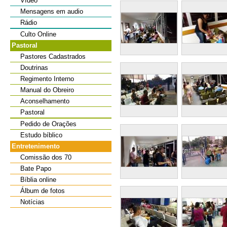
Vídeo
Mensagens em audio
Rádio
Culto Online
Pastoral
Pastores Cadastrados
Doutrinas
Regimento Interno
Manual do Obreiro
Aconselhamento
Pastoral
Pedido de Orações
Estudo bíblico
Entretenimento
Comissão dos 70
Bate Papo
Bíblia online
Álbum de fotos
Notícias