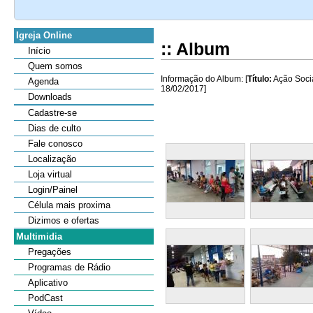
Igreja Online
:: Album
Início
Quem somos
Informação do Album: [
Título:
Ação Social
Agenda
18/02/2017]
Downloads
Cadastre-se
Dias de culto
Fale conosco
Localização
Loja virtual
Login/Painel
Célula mais proxima
Dizimos e ofertas
Multimidia
Pregações
Programas de Rádio
Aplicativo
PodCast