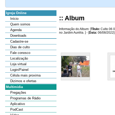
Igreja Online
:: Album
Início
Quem somos
Informação do Album: [
Título:
Culto 06 0
Agenda
no Jardim Aurélia. ] - [
Data:
06/08/2022]
Downloads
Cadastre-se
Dias de culto
Fale conosco
Localização
Loja virtual
Login/Painel
Célula mais proxima
Dizimos e ofertas
Multimidia
Pregações
Programas de Rádio
Aplicativo
PodCast