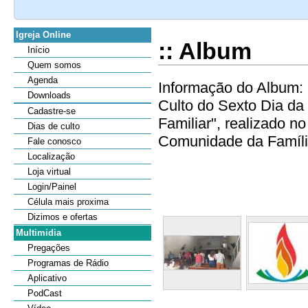
Igreja Online
:: Album
Início
Quem somos
Agenda
Informação do Album: 
Downloads
Culto do Sexto Dia d
Cadastre-se
Familiar", realizado n
Dias de culto
Comunidade da Família
Fale conosco
Localização
Loja virtual
Login/Painel
Célula mais proxima
Dizimos e ofertas
Multimidia
Pregações
Programas de Rádio
Aplicativo
PodCast