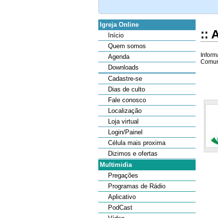
Igreja Online
::
Início
Quem somos
Inform
Agenda
Comuni
Downloads
Cadastre-se
Dias de culto
Fale conosco
Localização
Loja virtual
Login/Painel
Célula mais proxima
Dizimos e ofertas
Multimidia
Pregações
Programas de Rádio
Aplicativo
PodCast