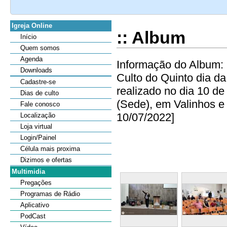
Igreja Online
:: Album
Início
Quem somos
Agenda
Informação do Album: 
Downloads
Culto do Quinto dia 
Cadastre-se
realizado no dia 10 d
Dias de culto
(Sede), em Valinhos e 
Fale conosco
10/07/2022]
Localização
Loja virtual
Login/Painel
Célula mais proxima
Dizimos e ofertas
Multimidia
Pregações
Programas de Rádio
Aplicativo
PodCast