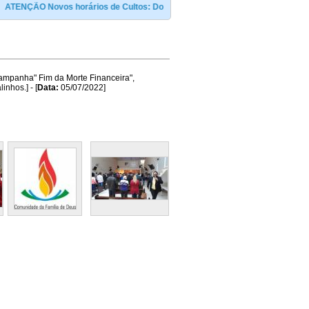
TENÇÃO Novos horários de Cultos: Domingo ás 09:00 e às 19:00h / Terça e sexta
Campanha" Fim da Morte Financeira",
nhos.] - [
Data:
05/07/2022]