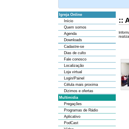
Igreja Online
::
Início
Quem somos
Inform
Agenda
realiz
Downloads
Cadastre-se
Dias de culto
Fale conosco
Localização
Loja virtual
Login/Painel
Célula mais proxima
Dizimos e ofertas
Multimidia
Pregações
Programas de Rádio
Aplicativo
PodCast