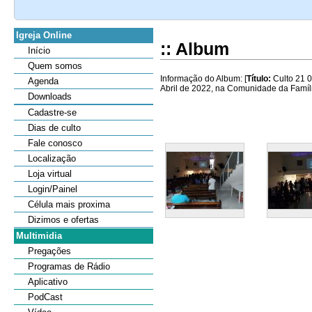
Igreja Online
:: Album
Início
Quem somos
Informação do Album: [
Título:
Culto 21 0
Agenda
Abril de 2022, na Comunidade da Família
Downloads
Cadastre-se
Dias de culto
Fale conosco
Localização
Loja virtual
Login/Painel
Célula mais proxima
Dizimos e ofertas
Multimidia
Pregações
Programas de Rádio
Aplicativo
PodCast