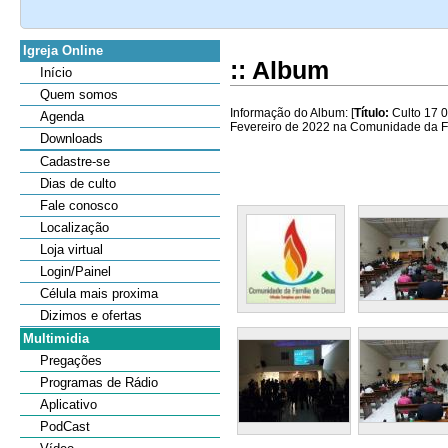
Igreja Online
:: Album
Início
Quem somos
Informação do Album: [
Título:
Culto 17 0
Agenda
Fevereiro de 2022 na Comunidade da Fam
Downloads
Cadastre-se
Dias de culto
Fale conosco
Localização
Loja virtual
Login/Painel
Célula mais proxima
Dizimos e ofertas
Multimidia
Pregações
Programas de Rádio
Aplicativo
PodCast