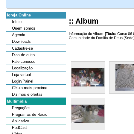
Igreja Online
:: Album
Início
Quem somos
Informação do Album: [
Título:
Curso 06 0
Agenda
Comunidade da Família de Deus (Sede), 
Downloads
Cadastre-se
Dias de culto
Fale conosco
Localização
Loja virtual
Login/Painel
Célula mais proxima
Dizimos e ofertas
Multimidia
Pregações
Programas de Rádio
Aplicativo
PodCast