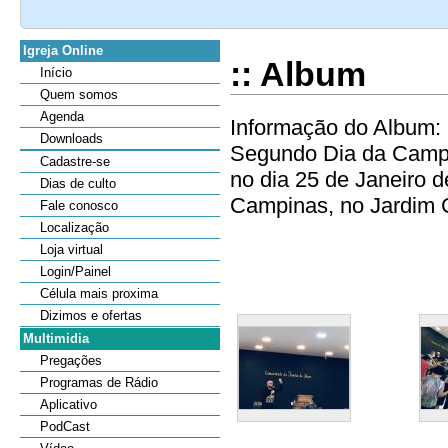
Igreja Online
:: Album
Início
Quem somos
Agenda
Informação do Album: 
Downloads
Segundo Dia da Campa
Cadastre-se
no dia 25 de Janeiro 
Dias de culto
Campinas, no Jardim C
Fale conosco
Localização
Loja virtual
Login/Painel
Célula mais proxima
Dizimos e ofertas
Multimidia
Pregações
Programas de Rádio
Aplicativo
PodCast