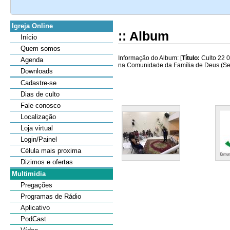
Igreja Online
:: Album
Início
Quem somos
Informação do Album: [
Título:
Culto 22 0
Agenda
na Comunidade da Família de Deus (Sede
Downloads
Cadastre-se
Dias de culto
Fale conosco
Localização
Loja virtual
Login/Painel
Célula mais proxima
Dizimos e ofertas
Multimidia
Pregações
Programas de Rádio
Aplicativo
PodCast