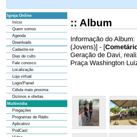
Igreja Online
:: Album
Início
Quem somos
Agenda
Informação do Album: 
Downloads
(Jovens)] - [
Cometário
Cadastre-se
Geração de Davi, real
Dias de culto
Praça Washington Luiz]
Fale conosco
Localização
Loja virtual
Login/Painel
Célula mais proxima
Dizimos e ofertas
Multimidia
Pregações
Programas de Rádio
Aplicativo
PodCast