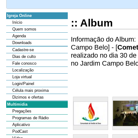
Igreja Online
:: Album
Início
Quem somos
Agenda
Informação do Album: 
Downloads
Campo Belo] - [
Comet
Cadastre-se
realizado no dia 30 d
Dias de culto
no Jardim Campo Belo.
Fale conosco
Localização
Loja virtual
Login/Painel
Célula mais proxima
Dizimos e ofertas
Multimidia
Pregações
Programas de Rádio
Aplicativo
PodCast