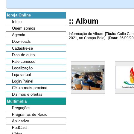
Igreja Online
:: Album
Início
Quem somos
Informação do Album: [
Título:
Culto Camp
Agenda
2021, no Campo Belo] - [
Data:
26/09/20
Downloads
Cadastre-se
Dias de culto
Fale conosco
Localização
Loja virtual
Login/Painel
Célula mais proxima
Dizimos e ofertas
Multimidia
Pregações
Programas de Rádio
Aplicativo
PodCast