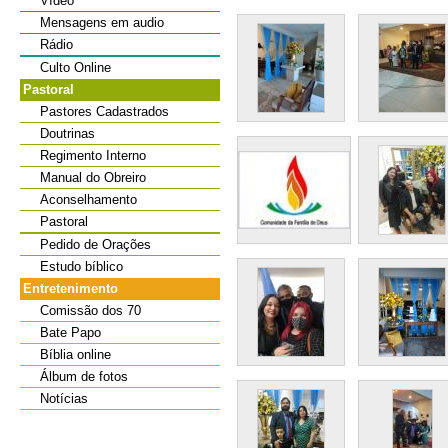
Vídeo
Mensagens em audio
Rádio
Culto Online
Pastoral
Pastores Cadastrados
Doutrinas
Regimento Interno
Manual do Obreiro
Aconselhamento
Pastoral
Pedido de Orações
Estudo bíblico
Entretenimento
Comissão dos 70
Bate Papo
Bíblia online
Álbum de fotos
Notícias