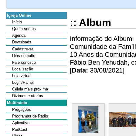
Igreja Online
:: Album
Início
Quem somos
Agenda
Informação do Album: 
Downloads
Comunidade da Família
Cadastre-se
10 Anos da Comunidade
Dias de culto
Fábio Ben Yehudah, co
Fale conosco
[
Data:
30/08/2021]
Localização
Loja virtual
Login/Painel
Célula mais proxima
Dizimos e ofertas
Multimidia
Pregações
Programas de Rádio
Aplicativo
PodCast