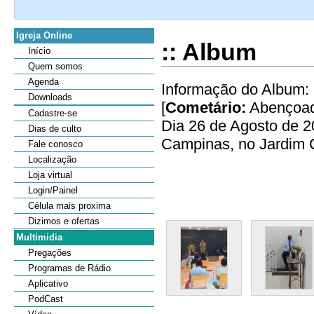
Igreja Online
:: Album
Início
Quem somos
Agenda
Informação do Album: 
Downloads
[
Cometário:
Abençoado
Cadastre-se
Dia 26 de Agosto de 
Dias de culto
Campinas, no Jardim C
Fale conosco
Localização
Loja virtual
Login/Painel
Célula mais proxima
Dizimos e ofertas
Multimidia
Pregações
Programas de Rádio
Aplicativo
PodCast