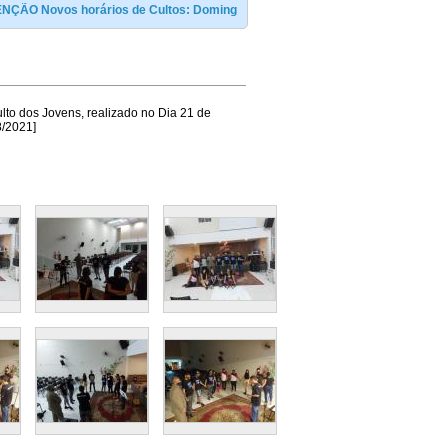
 Novos horários de Cultos: Domingo ás 09:00 e às 19:00h / Terça e sexta às 1
to dos Jovens, realizado no Dia 21 de
/2021]