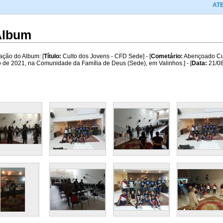
ATENÇÃO
 Album
ação do Album: [
Título:
Culto dos Jovens - CFD Sede] - [
Cometário:
Abençoado Cul
 de 2021, na Comunidade da Família de Deus (Sede), em Valinhos.] - [
Data:
21/08