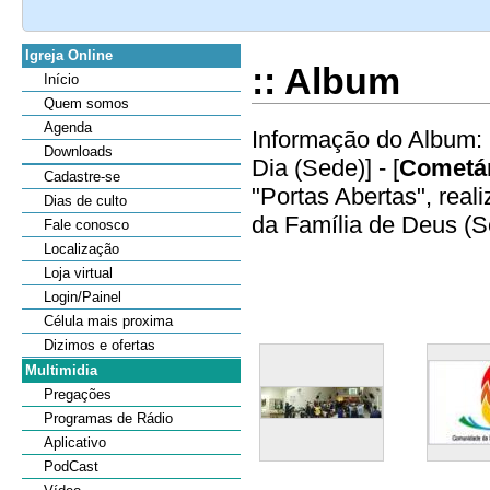
Igreja Online
:: Album
Início
Quem somos
Agenda
Informação do Album: 
Downloads
Dia (Sede)] - [
Cometár
Cadastre-se
"Portas Abertas", rea
Dias de culto
da Família de Deus (Se
Fale conosco
Localização
Loja virtual
Login/Painel
Célula mais proxima
Dizimos e ofertas
Multimidia
Pregações
Programas de Rádio
Aplicativo
PodCast