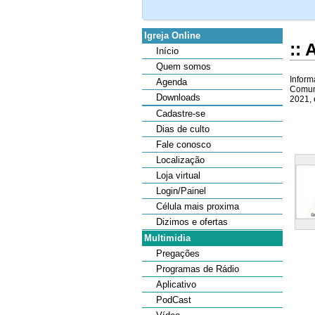
Igreja Online
::
Início
Quem somos
Inform
Agenda
Comuni
Downloads
2021, 
Cadastre-se
Dias de culto
Fale conosco
Localização
Loja virtual
Login/Painel
Célula mais proxima
Dizimos e ofertas
Multimidia
Pregações
Programas de Rádio
Aplicativo
PodCast