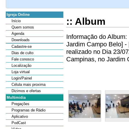
Igreja Online
:: Album
Início
Quem somos
Agenda
Informação do Album: 
Downloads
Jardim Campo Belo] - 
Cadastre-se
realizado no Dia 23/0
Dias de culto
Campinas, no Jardim C
Fale conosco
Localização
Loja virtual
Login/Painel
Célula mais proxima
Dizimos e ofertas
Multimidia
Pregações
Programas de Rádio
Aplicativo
PodCast