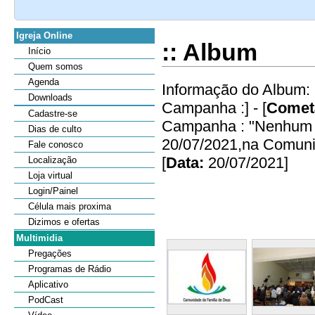
Igreja Online
:: Album
Início
Quem somos
Agenda
Informação do Album: 
Downloads
Campanha :] - [
Cometá
Cadastre-se
Campanha : "Nenhum M
Dias de culto
20/07/2021,na Comunid
Fale conosco
[
Data:
20/07/2021]
Localização
Loja virtual
Login/Painel
Célula mais proxima
Dizimos e ofertas
Multimidia
Pregações
Programas de Rádio
Aplicativo
PodCast