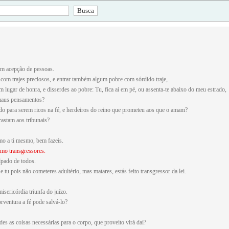
em acepção de pessoas.
om trajes preciosos, e entrar também algum pobre com sórdido traje,
um lugar de honra, e disserdes ao pobre: Tu, fica aí em pé, ou assenta-te abaixo do meu estrado,
 maus pensamentos?
 para serem ricos na fé, e herdeiros do reino que prometeu aos que o amam?
astam aos tribunais?
mo a ti mesmo, bem fazeis.
omo transgressores.
lpado de todos.
u pois não cometeres adultério, mas matares, estás feito transgressor da lei.
isericórdia triunfa do juízo.
rventura a fé pode salvá-lo?
des as coisas necessárias para o corpo, que proveito virá daí?