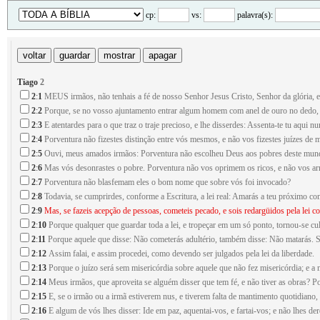
cp:
vs:
palavra(s):
Tiago
2
2
:
1
MEUS irmãos, não tenhais a fé de nosso Senhor Jesus Cristo, Senhor da glória, 
2
:
2
Porque, se no vosso ajuntamento entrar algum homem com anel de ouro no dedo, c
2
:
3
E atentardes para o que traz o traje precioso, e lhe disserdes: Assenta-te tu aqui n
2
:
4
Porventura não fizestes distinção entre vós mesmos, e não vos fizestes juízes de
2
:
5
Ouvi, meus amados irmãos: Porventura não escolheu Deus aos pobres deste mundo
2
:
6
Mas vós desonrastes o pobre. Porventura não vos oprimem os ricos, e não vos arr
2
:
7
Porventura não blasfemam eles o bom nome que sobre vós foi invocado?
2
:
8
Todavia, se cumprirdes, conforme a Escritura, a lei real: Amarás a teu próximo co
2
:
9
Mas, se fazeis acepção de pessoas, cometeis pecado, e sois redargüidos pela lei c
2
:
10
Porque qualquer que guardar toda a lei, e tropeçar em um só ponto, tornou-se cu
2
:
11
Porque aquele que disse: Não cometerás adultério, também disse: Não matarás. Se t
2
:
12
Assim falai, e assim procedei, como devendo ser julgados pela lei da liberdade.
2
:
13
Porque o juízo será sem misericórdia sobre aquele que não fez misericórdia; e a m
2
:
14
Meus irmãos, que aproveita se alguém disser que tem fé, e não tiver as obras? Po
2
:
15
E, se o irmão ou a irmã estiverem nus, e tiverem falta de mantimento quotidiano,
2
:
16
E algum de vós lhes disser: Ide em paz, aquentai-vos, e fartai-vos; e não lhes der