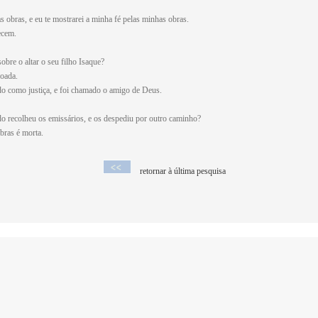
s obras, e eu te mostrarei a minha fé pelas minhas obras.
ecem.
obre o altar o seu filho Isaque?
çoada.
ado como justiça, e foi chamado o amigo de Deus.
do recolheu os emissários, e os despediu por outro caminho?
bras é morta.
retornar à última pesquisa