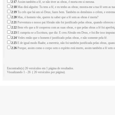
2
:
17
Assim também a fé, se não tiver as obras, é morta em si mesma.
2
:
18
Mas dirá alguém: Tu tens a fé, e eu tenho as obras; mostra-me a tua fé sem as tua
2
:
19
Tu crês que há um só Deus; fazes bem. Também os demônios o crêem, e estrem
2
:
20
Mas, ó homem vão, queres tu saber que a fé sem as obras é morta?
2
:
21
Porventura o nosso pai Abraão não foi justificado pelas obras, quando ofereceu s
2
:
22
Bem vês que a fé cooperou com as suas obras, e que pelas obras a fé foi aperfei
2
:
23
E cumpriu-se a Escritura, que diz: E creu Abraão em Deus, e foi-lhe isso imput
2
:
24
Vedes então que o homem é justificado pelas obras, e não somente pela fé.
2
:
25
E de igual modo Raabe, a meretriz, não foi também justificada pelas obras, quan
2
:
26
Porque, assim como o corpo sem o espírito está morto, assim também a fé sem o
Encontrado(s) 26 versículos em 1 página de resultados.
Visualizando 1 - 26 ( 26 versículos por página).