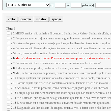
cp:
vs:
palavra(s):
Tiago
2
2
:
1
MEUS irmãos, não tenhais a fé de nosso Senhor Jesus Cristo, Senhor da glória, 
2
:
2
Porque, se no vosso ajuntamento entrar algum homem com anel de ouro no dedo, c
2
:
3
E atentardes para o que traz o traje precioso, e lhe disserdes: Assenta-te tu aqui n
2
:
4
Porventura não fizestes distinção entre vós mesmos, e não vos fizestes juízes de
2
:
5
Ouvi, meus amados irmãos: Porventura não escolheu Deus aos pobres deste mundo
2
:
6
Mas vós desonrastes o pobre. Porventura não vos oprimem os ricos, e não vos arr
2
:
7
Porventura não blasfemam eles o bom nome que sobre vós foi invocado?
2
:
8
Todavia, se cumprirdes, conforme a Escritura, a lei real: Amarás a teu próximo co
2
:
9
Mas, se fazeis acepção de pessoas, cometeis pecado, e sois redargüidos pela lei c
2
:
10
Porque qualquer que guardar toda a lei, e tropeçar em um só ponto, tornou-se cu
2
:
11
Porque aquele que disse: Não cometerás adultério, também disse: Não matarás. Se t
2
:
12
Assim falai, e assim procedei, como devendo ser julgados pela lei da liberdade.
2
:
13
Porque o juízo será sem misericórdia sobre aquele que não fez misericórdia; e a m
2
:
14
Meus irmãos, que aproveita se alguém disser que tem fé, e não tiver as obras? Po
2
:
15
E, se o irmão ou a irmã estiverem nus, e tiverem falta de mantimento quotidiano,
2
:
16
E algum de vós lhes disser: Ide em paz, aquentai-vos, e fartai-vos; e não lhes der