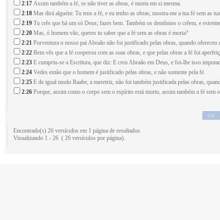
2
:
17
Assim também a fé, se não tiver as obras, é morta em si mesma.
2
:
18
Mas dirá alguém: Tu tens a fé, e eu tenho as obras; mostra-me a tua fé sem as tua
2
:
19
Tu crês que há um só Deus; fazes bem. Também os demônios o crêem, e estrem
2
:
20
Mas, ó homem vão, queres tu saber que a fé sem as obras é morta?
2
:
21
Porventura o nosso pai Abraão não foi justificado pelas obras, quando ofereceu s
2
:
22
Bem vês que a fé cooperou com as suas obras, e que pelas obras a fé foi aperfei
2
:
23
E cumpriu-se a Escritura, que diz: E creu Abraão em Deus, e foi-lhe isso imput
2
:
24
Vedes então que o homem é justificado pelas obras, e não somente pela fé.
2
:
25
E de igual modo Raabe, a meretriz, não foi também justificada pelas obras, quan
2
:
26
Porque, assim como o corpo sem o espírito está morto, assim também a fé sem o
Encontrado(s) 26 versículos em 1 página de resultados.
Visualizando 1 - 26 ( 26 versículos por página).