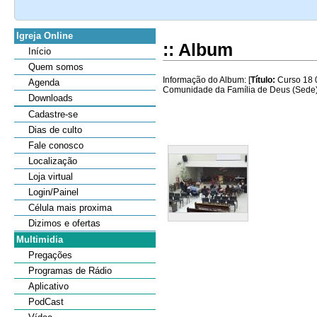
Igreja Online
:: Album
Início
Quem somos
Informação do Album: [
Título:
Curso 18 0
Agenda
Comunidade da Família de Deus (Sede), 
Downloads
Cadastre-se
Dias de culto
Fale conosco
Localização
Loja virtual
Login/Painel
Célula mais proxima
Dizimos e ofertas
Multimidia
Pregações
Programas de Rádio
Aplicativo
PodCast