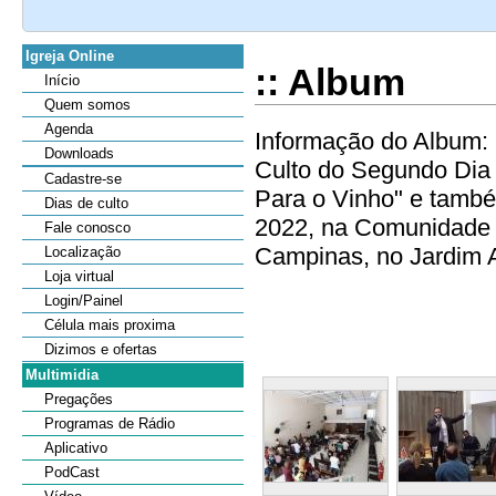
Igreja Online
:: Album
Início
Quem somos
Agenda
Informação do Album: 
Downloads
Culto do Segundo Dia
Cadastre-se
Para o Vinho" e també
Dias de culto
2022, na Comunidade 
Fale conosco
Campinas, no Jardim Au
Localização
Loja virtual
Login/Painel
Célula mais proxima
Dizimos e ofertas
Multimidia
Pregações
Programas de Rádio
Aplicativo
PodCast